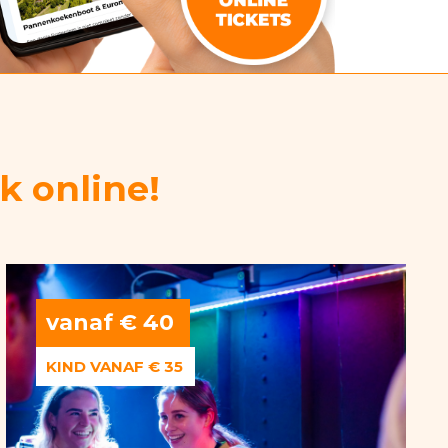
k online!
vanaf € 40
KIND VANAF € 35