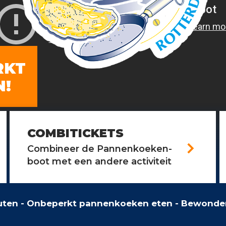
RKT
N!
COMBITICKETS
arrow_forward_ios
Combineer de Pannenkoeken-
boot met een andere activiteit
uten - Onbeperkt pannenkoeken eten - Bewonder