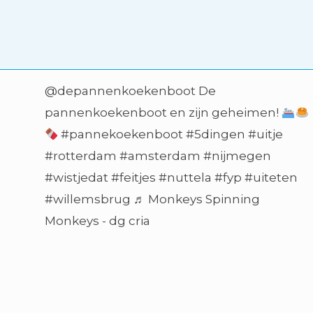
@depannenkoekenboot
De
pannenkoekenboot en zijn geheimen!
#pannekoekenboot
#5dingen
#uitje
#rotterdam
#amsterdam
#nijmegen
#wistjedat
#feitjes
#nuttela
#fyp
#uiteten
#willemsbrug
♬ Monkeys Spinning
Monkeys - dg cria