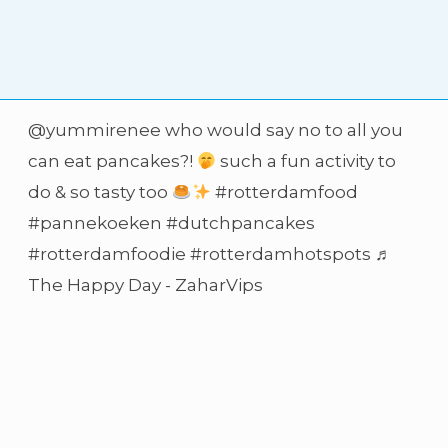
@yummirenee
who would say no to all you
can eat pancakes?!
such a fun activity to
do & so tasty too
#rotterdamfood
#pannekoeken
#dutchpancakes
#rotterdamfoodie
#rotterdamhotspots
♬
The Happy Day - ZaharVips