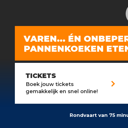
VAREN... ÉN ONBEPE
PANNENKOEKEN ETE
TICKETS
arrow_forward_ios
Boek jouw tickets
gemakkelijk en snel online!
Rondvaart van 75 min