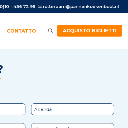
(0)10 - 436 72 95
rotterdam@pannenkoekenboot.nl
ACQUISTO BIGLIETTI
CONTATTO
?
i