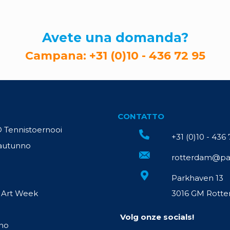
Avete una domanda?
Campana:
+31 (0)10 - 436 72 95
CONTATTO
Tennistoernooi
+31 (0)10 - 436
autunno
rotterdam@pa
Parkhaven 13
 Art Week
3016 GM Rott
Volg onze socials!
ino