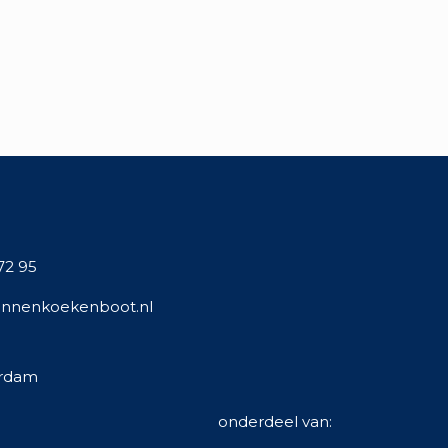
 72 95
nnenkoekenboot.nl
erdam
onderdeel van: