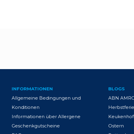
INFORMATIONEN
BLOGS
Allgemeine Bedingungen und
ABN AMRO 
Konditionen
Herbstferi
Informationen über Allergene
Keukenhof
Geschenkgutscheine
Ostern