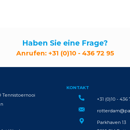
Haben Sie eine Frage?
Anrufen:
+31 (0)10 - 436 72 95
KONTAKT
Tennistoernooi
+31 (0)10 - 436
en
rotterdam@pa
Parkhaven 13