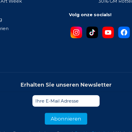
 Art Week
3016 GM Rott
Volg onze socials!
g
rien
Erhalten Sie unseren Newsletter