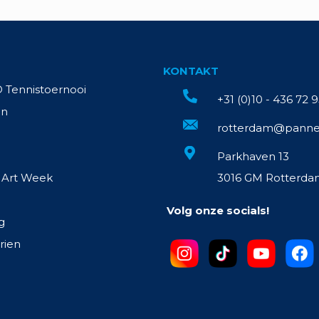
KONTAKT
Tennistoernooi
+31 (0)10 - 436 72 
en
rotterdam@panne
Parkhaven 13
 Art Week
3016 GM Rotterda
Volg onze socials!
g
rien