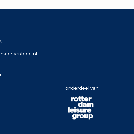
95
nkoekenboot.nl
m
onderdeel van: