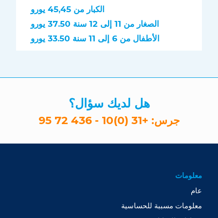
الكبار من 45,45 يورو
الصغار من 11 إلى 12 سنة 37.50 يورو
الأطفال من 6 إلى 11 سنة 33.50 يورو
هل لديك سؤال؟
جرس:
+31 (0)10 - 436 72 95
معلومات
عام
معلومات مسببة للحساسية